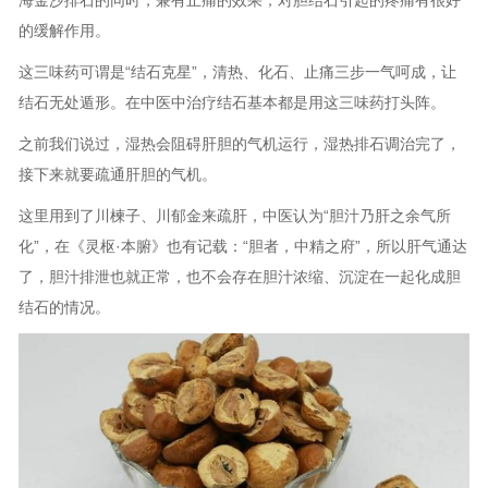
的缓解作用。
这三味药可谓是“结石克星”，清热、化石、止痛三步一气呵成，让
结石无处遁形。在中医中治疗结石基本都是用这三味药打头阵。
之前我们说过，湿热会阻碍肝胆的气机运行，湿热排石调治完了，
接下来就要疏通肝胆的气机。
这里用到了川楝子、川郁金来疏肝，中医认为“胆汁乃肝之余气所
化”，在《灵枢·本腑》也有记载：“胆者，中精之府”，所以肝气通达
了，胆汁排泄也就正常，也不会存在胆汁浓缩、沉淀在一起化成胆
结石的情况。