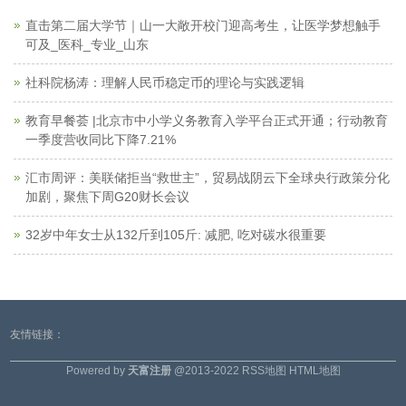
直击第二届大学节｜山一大敞开校门迎高考生，让医学梦想触手
可及_医科_专业_山东
社科院杨涛：理解人民币稳定币的理论与实践逻辑
教育早餐荟 |北京市中小学义务教育入学平台正式开通；行动教育
一季度营收同比下降7.21%
汇市周评：美联储拒当“救世主”，贸易战阴云下全球央行政策分化
加剧，聚焦下周G20财长会议
32岁中年女士从132斤到105斤: 减肥, 吃对碳水很重要
友情链接：
Powered by
天富注册
@2013-2022
RSS地图
HTML地图