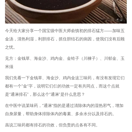
今天给大家分享一个国宝级中医大师俞慎初的排石猛方——加味五
金汤，清热利湿，利胆排石，抓住胆结石的病因，使我们没有后顾
之忧。
见方：金钱草、海金沙、鸡内金、金铃子（川楝子）、川郁金、玉
米须
我们先看一下金钱草、海金沙、鸡内金这三味药，有没有发现它们
都有一个”金“字，说明它们仨的功效一定有共同点，而这个点就
是“通淋排石”，那么这个“通淋”是什么意思？
在中医中说某味药，“通淋“指的是通过清除体内的湿热邪气，增加
自身尿量，帮助身体排除体内的毒素、多余水分以及排石的。
虽说三味药都有排石的功效，但负责的点各有不同。