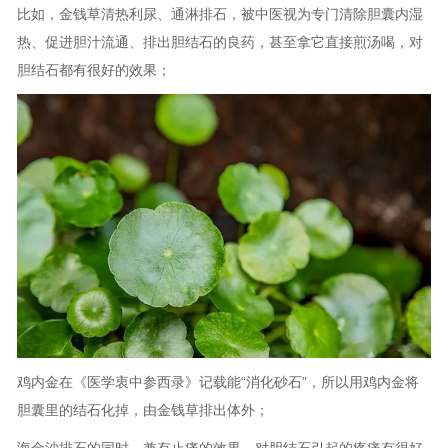
比如，金钱草清热利尿、通淋排石，被中医视为专门清除胆囊内湿
热、促进胆汁流通、排出胆结石的良药，甚至拿它直接煎汤喝，对
胆结石都有很好的效果；
鸡内金在《医学衷中参西录》记载能“消化砂石”，所以用鸡内金将
胆囊里的结石化掉，由金钱草排出体外；
海金沙排石的同时，兼有止痛的效果，对胆结石引起的疼痛有很好