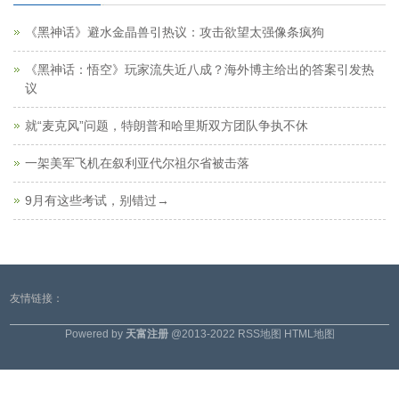
《黑神话》避水金晶兽引热议：攻击欲望太强像条疯狗
《黑神话：悟空》玩家流失近八成？海外博主给出的答案引发热
议
就“麦克风”问题，特朗普和哈里斯双方团队争执不休
一架美军飞机在叙利亚代尔祖尔省被击落
9月有这些考试，别错过→
友情链接：
Powered by
天富注册
@2013-2022
RSS地图
HTML地图