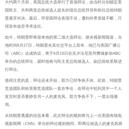
大约两个月前，美国总统大选举行了首场辩论，由当时分别锁定美
国民主、共和两党总统候选人提名的现任总统拜登和前任总统特朗
普展开对决。最后，拜登因辩论表现不佳，遭到外界质疑不断，只
得宣布放弃寻求连任。
如今，特朗普即将迎来他的第二场大选辩论。据央视新闻报道，当
地时间8月27日，特朗普在其社交平台上宣布，他已与美国广播公
司（ABC）达成协议，将于9月10日在宾夕法尼亚州费城参加ABC
举办的总统辩论，届时他将与民主党总统候选人、副总统哈里斯进
行辩论。
值得注意的是，辩论还未开始，双方已经争执不休。此前，特朗普
竞选团队和哈里斯竞选团队一直在争论，在辩论中轮到其中一个人
发言时是否要静音另一人的麦克风。双方争执不下，一度出现僵
局。
从特朗普透露的信息来看，此次辩论的规则将与上一次美国有线电
视新闻网（CNN）举办的辩论规则相同。即两位候选人的麦克风将