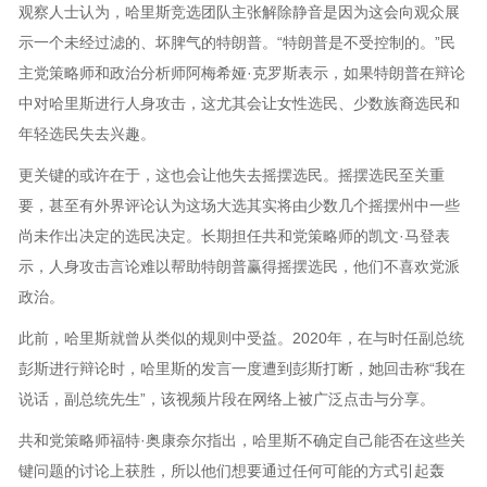
观察人士认为，哈里斯竞选团队主张解除静音是因为这会向观众展
示一个未经过滤的、坏脾气的特朗普。“特朗普是不受控制的。”民
主党策略师和政治分析师阿梅希娅·克罗斯表示，如果特朗普在辩论
中对哈里斯进行人身攻击，这尤其会让女性选民、少数族裔选民和
年轻选民失去兴趣。
更关键的或许在于，这也会让他失去摇摆选民。摇摆选民至关重
要，甚至有外界评论认为这场大选其实将由少数几个摇摆州中一些
尚未作出决定的选民决定。长期担任共和党策略师的凯文·马登表
示，人身攻击言论难以帮助特朗普赢得摇摆选民，他们不喜欢党派
政治。
此前，哈里斯就曾从类似的规则中受益。2020年，在与时任副总统
彭斯进行辩论时，哈里斯的发言一度遭到彭斯打断，她回击称“我在
说话，副总统先生”，该视频片段在网络上被广泛点击与分享。
共和党策略师福特·奥康奈尔指出，哈里斯不确定自己能否在这些关
键问题的讨论上获胜，所以他们想要通过任何可能的方式引起轰