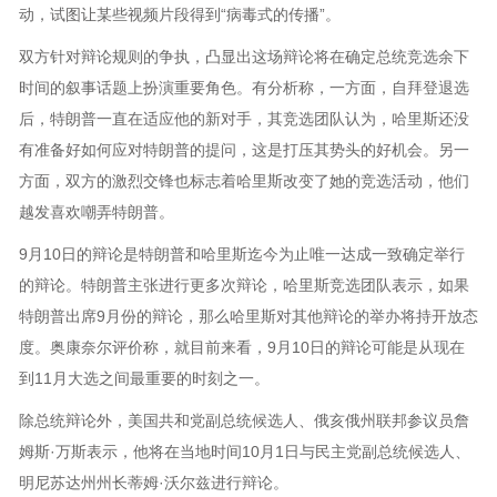
动，试图让某些视频片段得到“病毒式的传播”。
双方针对辩论规则的争执，凸显出这场辩论将在确定总统竞选余下
时间的叙事话题上扮演重要角色。有分析称，一方面，自拜登退选
后，特朗普一直在适应他的新对手，其竞选团队认为，哈里斯还没
有准备好如何应对特朗普的提问，这是打压其势头的好机会。另一
方面，双方的激烈交锋也标志着哈里斯改变了她的竞选活动，他们
越发喜欢嘲弄特朗普。
9月10日的辩论是特朗普和哈里斯迄今为止唯一达成一致确定举行
的辩论。特朗普主张进行更多次辩论，哈里斯竞选团队表示，如果
特朗普出席9月份的辩论，那么哈里斯对其他辩论的举办将持开放态
度。奥康奈尔评价称，就目前来看，9月10日的辩论可能是从现在
到11月大选之间最重要的时刻之一。
除总统辩论外，美国共和党副总统候选人、俄亥俄州联邦参议员詹
姆斯·万斯表示，他将在当地时间10月1日与民主党副总统候选人、
明尼苏达州州长蒂姆·沃尔兹进行辩论。